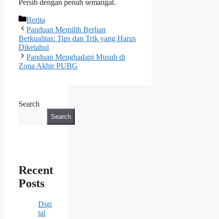
Persib dengan penuh semangat.
Categories
Berita
Panduan Memilih Berlian
Berkualitas: Tips dan Trik yang Harus
Diketahui
Panduan Menghadapi Musuh di
Zona Akhir PUBG
Search
Search
Recent
Posts
Digi
tal